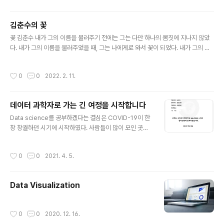
흐려지는 이유, 뇌 속 별세포에서 찾았다 - IBS 연구진, 치
매 기억 손상 조절하는 단백질 ‘SIRT2’ 규명 - - 별세포 대
김춘수의 꽃
사 경로 조절하는 정밀한 치료전략 제시 - 알츠하이머 치매
글 내용
꽃 김춘수 내가 그의 이름을 불러주기 전에는 그는 다만 하나의 몸짓에 지나지 않았
의 기ibs.re.kr 알츠하이머 치매의 기억력 저하에 관여하
다. 내가 그의 이름을 불러주었을 때, 그는 나에게로 와서 꽃이 되었다. 내가 그의 이
는 뇌 속 단백질이 새롭게 밝혀졌다. 기초과학연구원(IBS,
름을 불러준 것처럼 나의 이 빛깔과 향기에 알맞은 누가 나의 이름을 불러다오. 그에
원장 노도영) 인지 및 사회성 연구단 이창준 단장, 므리둘라
게로 가서 나도 그의 꽃이 되고 싶다. 우리들은 모두 무엇이 되고 싶다. 너는 나에게
발라(Mridula Bhalla) 박사후연구원 연구팀은 뇌 속 별
작성시간
0
0
2022. 2. 11.
나는 너에게 잊혀지지 않는 하나의 눈짓이 되고 싶다. 데이터에게 의미를 부여하는
세..
과정 그것이 바로 데이터사이언스
데이터 과학자로 가는 긴 여정을 시작합니다
글 내용
Data science를 공부하겠다는 결심은 COVID-19이 한
창 창궐하던 시기에 시작하였다. 사람들이 많이 모인 곳에
는 가기가 꺼려지니 지인들을 만나는 것도 어려워지고, gy
m과 서점마저 문을 닫았으니 자연스럽게 직장과 집만 반
작성시간
0
0
2021. 4. 5.
복하는 끊임없는 단조로운 생활이 이어졌다. 퇴근 후 의미
없이 보내는 시간들이 너무나도 아깝다고 느껴져서, 뭔가
새로운 것을 시작해야겠다는 생각이 들었다. 퇴근 후 또는
Data Visualization
주말의 긴 시간 동안 내가 했던 일이라고는 Netflix를 시청
하는 것과 Youtube를 보는 것 밖에는 기억에 남지 않았
다. Netflix는 더 이상 볼만한 드라마가 남지 않을 정도로
작성시간
0
0
2020. 12. 16.
열심히 시청을 했고, Youtube는 전혀 보지 않던 내가 수