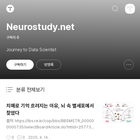
검색하기
티스토리
Neurostudy.net
구독자
0
Journey to Data Scientist
구독하기
방명록
신고하기 레이어
열기
분류 전체보기
주요 글 목록
치매로 기억 흐려지는 이유, 뇌 속 별세포에서
찾았다
글 내용
출처: https://ibs.re.kr/cop/bbs/BBSMSTR_00000
0000735/selectBoardArticle.do?nttId=25773&
pageIndex=1&searchCnd=&searchWrd= 치매로
작성시간
0
0
2025. 4. 14.
기억 흐려지는 이유, 뇌 속 별세포에서 찾았다치매로 기억