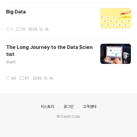
십 개의 채널을 구독하는 열혈 시청자가 될 정도로 영상 시
청에만..
Big Data
작성시간
1
31
2020. 12. 16.
The Long Journey to the Data Scien
tist
글 내용
Start!
작성시간
60
67
2020. 12. 16.
의안내
티스토리
로그인
고객센터
© Daum Corp.