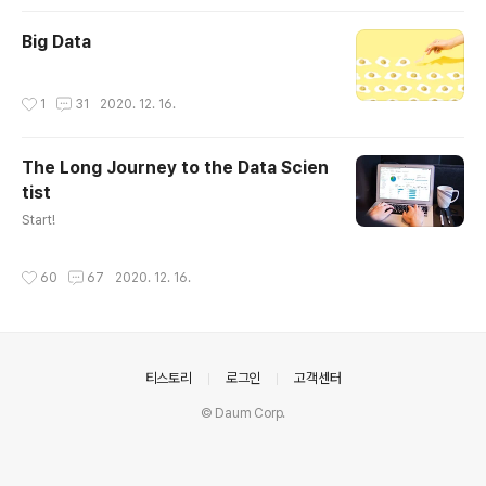
십 개의 채널을 구독하는 열혈 시청자가 될 정도로 영상 시
청에만..
Big Data
작성시간
1
31
2020. 12. 16.
The Long Journey to the Data Scien
tist
글 내용
Start!
작성시간
60
67
2020. 12. 16.
의안내
티스토리
로그인
고객센터
© Daum Corp.