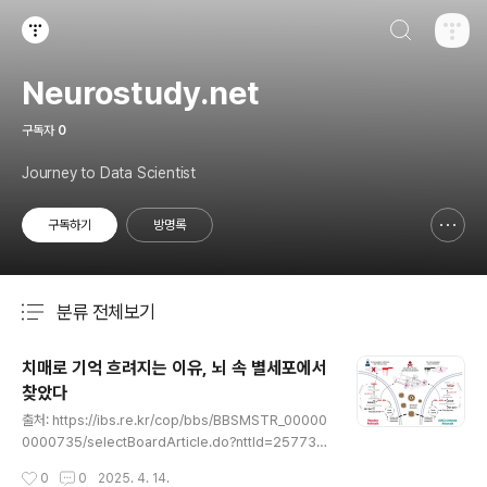
검색하기
티스토리
Neurostudy.net
구독자
0
Journey to Data Scientist
구독하기
방명록
신고하기 레이어
열기
분류 전체보기
주요 글 목록
치매로 기억 흐려지는 이유, 뇌 속 별세포에서
찾았다
글 내용
출처: https://ibs.re.kr/cop/bbs/BBSMSTR_00000
0000735/selectBoardArticle.do?nttId=25773&
pageIndex=1&searchCnd=&searchWrd= 치매로
작성시간
0
0
2025. 4. 14.
기억 흐려지는 이유, 뇌 속 별세포에서 찾았다치매로 기억