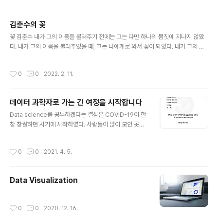
흐려지는 이유, 뇌 속 별세포에서 찾았다 - IBS 연구진, 치
매 기억 손상 조절하는 단백질 ‘SIRT2’ 규명 - - 별세포 대
김춘수의 꽃
사 경로 조절하는 정밀한 치료전략 제시 - 알츠하이머 치매
글 내용
꽃 김춘수 내가 그의 이름을 불러주기 전에는 그는 다만 하나의 몸짓에 지나지 않았
의 기ibs.re.kr 알츠하이머 치매의 기억력 저하에 관여하
다. 내가 그의 이름을 불러주었을 때, 그는 나에게로 와서 꽃이 되었다. 내가 그의 이
는 뇌 속 단백질이 새롭게 밝혀졌다. 기초과학연구원(IBS,
름을 불러준 것처럼 나의 이 빛깔과 향기에 알맞은 누가 나의 이름을 불러다오. 그에
원장 노도영) 인지 및 사회성 연구단 이창준 단장, 므리둘라
게로 가서 나도 그의 꽃이 되고 싶다. 우리들은 모두 무엇이 되고 싶다. 너는 나에게
발라(Mridula Bhalla) 박사후연구원 연구팀은 뇌 속 별
작성시간
0
0
2022. 2. 11.
나는 너에게 잊혀지지 않는 하나의 눈짓이 되고 싶다. 데이터에게 의미를 부여하는
세..
과정 그것이 바로 데이터사이언스
데이터 과학자로 가는 긴 여정을 시작합니다
글 내용
Data science를 공부하겠다는 결심은 COVID-19이 한
창 창궐하던 시기에 시작하였다. 사람들이 많이 모인 곳에
는 가기가 꺼려지니 지인들을 만나는 것도 어려워지고, gy
m과 서점마저 문을 닫았으니 자연스럽게 직장과 집만 반
작성시간
0
0
2021. 4. 5.
복하는 끊임없는 단조로운 생활이 이어졌다. 퇴근 후 의미
없이 보내는 시간들이 너무나도 아깝다고 느껴져서, 뭔가
새로운 것을 시작해야겠다는 생각이 들었다. 퇴근 후 또는
Data Visualization
주말의 긴 시간 동안 내가 했던 일이라고는 Netflix를 시청
하는 것과 Youtube를 보는 것 밖에는 기억에 남지 않았
다. Netflix는 더 이상 볼만한 드라마가 남지 않을 정도로
작성시간
0
0
2020. 12. 16.
열심히 시청을 했고, Youtube는 전혀 보지 않던 내가 수